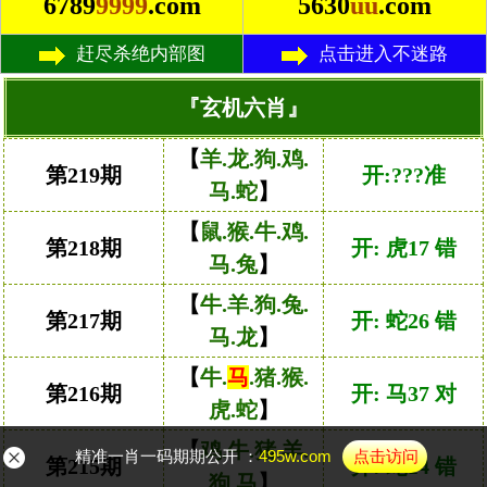
6789
9999
.com
5630
uu
.com
赶尽杀绝内部图
点击进入不迷路
『玄机六肖』
【
羊
.
龙
.
狗
.
鸡
.
第219期
开:???准
马
.
蛇
】
【
鼠.猴.牛.鸡.
第218期
开: 虎17 错
马.兔
】
【
牛.羊.狗.兔.
第217期
开: 蛇26 错
马.龙
】
【
牛.
马
.猪.猴.
第216期
开: 马37 对
虎.蛇
】
【
鸡.牛.猪.羊.
精准一肖一码期期公开 ：
495w.com
点击访问
第215期
开: 蛇14 错
狗.马
】