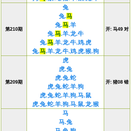
兔
兔.
马
兔.
马
.羊
第210期
开: 马49 对
兔.
马
.羊.龙.牛
兔.
马
.羊.龙.牛.鸡.虎
兔.
马
.羊.龙.牛.鸡.虎.猴.狗
虎
虎.兔
虎.兔.蛇
第209期
开: 猪08 错
虎.兔.蛇.羊.狗
虎.兔.蛇.羊.狗.马.鼠
虎.兔.蛇.羊.狗.马.鼠.龙.猴
马
马.兔
马.兔.狗