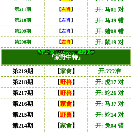
开: 马01 对
第211期
【
右肖
】
开: 马49 错
第210期
【
左肖
】
开: 猪08 错
第209期
【
左肖
】
开: 鼠19 对
第208期
【
左肖
】
彩民之家:1233cp.c om截图保存
『家野中特』
第219期
【
家
禽
】
开:???准
第218期
【
野兽
】
开: 虎17 对
第217期
【
野兽
】
开: 蛇26 对
第216期
【
家禽
】
开: 马37 对
第215期
【
野兽
】
开: 蛇14 对
第214期
【
家禽
】
开: 兔04 错