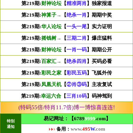
第219期:
财神论坛
【
精准两肖
】独家报道
第219期:
神算子→
【
绝杀一肖
】期期中奖
第219期:
华人论坛
【
一头一尾
】实力证明
第219期:
摇钱树→
【
三期二肖
】爆庄猛料
第219期:
财神论坛
【
一肖一码
】期期公开
第219期:
百家汇→
【
绝杀四肖
】买码必看
第219期:
彩民之家
【
彩民五码
】飞狐外传
第219期:
凤凰天机
【
②肖③码
】主攻复试
第219期:
幸运六合
【
三肖10码
】码神驾到
(特码55倍/特肖11.7倍)博一博惊喜连连!
易记网址：【6789
9999
.com】
特别
通知
www.
495
W
.com
备用：