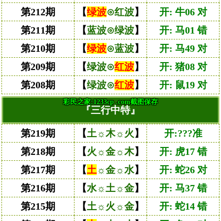
第212期
【
绿波
⊙红波
】
开: 牛06 对
第211期
【
蓝波⊙绿波
】
开: 马01 错
第210期
【
绿波
⊙蓝波
】
开: 马49 对
第209期
【
绿波⊙
红波
】
开: 猪08 对
第208期
【
绿波⊙
红波
】
开: 鼠19 对
彩民之家:1233cp .com截图保存
『三行中特』
第219期
【
土
☼
木
☼
火
】
开:???准
第218期
【
火☼金☼木
】
开: 虎17 错
第217期
【
土
☼金☼水
】
开: 蛇26 对
第216期
【
水☼土☼金
】
开: 马37 错
第215期
【
土☼火☼金
】
开: 蛇14 错