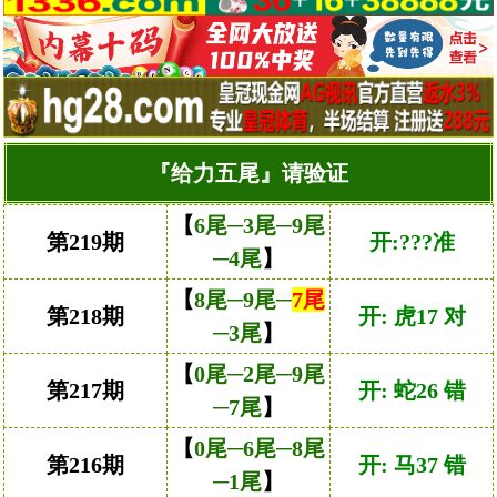
『给力五尾』请验证
【
6
尾
─
3
尾
─
9
尾
第219期
开:???准
─
4
尾
】
【
8尾─9尾─
7尾
第218期
开: 虎17 对
─3尾
】
【
0尾─2尾─9尾
第217期
开: 蛇26 错
─7尾
】
【
0尾─6尾─8尾
第216期
开: 马37 错
─1尾
】