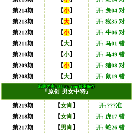
第214期
【
小
】
开: 兔04 对
第213期
【
大
】
开: 猴35 对
第212期
【
小
】
开: 牛06 对
第211期
【
大
】
开: 马01 错
第210期
【
小
】
开: 马49 错
第209期
【
小
】
开: 猪08 对
第208期
【
大
】
开: 鼠19 错
彩民之家:1233cp. com截图保存
『原创-男女中特』
第219期
【
女
肖
】
开:???准
第218期
【
女肖
】
开: 虎17 错
第217期
【
男肖
】
开: 蛇26 错