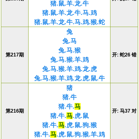
猪.鼠.羊.龙.牛
猪.鼠.羊.龙.牛.马.鸡
猪.鼠.羊.龙.牛.马.鸡.猴.蛇
兔
兔.马
兔.马.猴
第217期
开: 蛇26 错
兔.马.猴.羊.鸡
兔.马.猴.羊.鸡.龙.虎
兔.马.猴.羊.鸡.龙.虎.鼠.牛
猪
猪.牛
猪.牛.
马
第216期
开: 马37 对
猪.牛.
马
.虎.鼠
猪.牛.
马
.虎.鼠.狗.猴
猪.牛.
马
.虎.鼠.狗.猴.羊.鸡