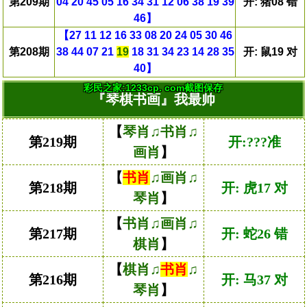
第209期
04 20 45 05 16 34 31 12 06 38 19 39
开: 猪08 错
46
】
【
27 11 12 16 33 08 20 24 05 30 46
第208期
38 44 07 21
19
18 31 34 23 14 28 35
开: 鼠19 对
40
】
彩民之家:1233cp. com截图保存
『琴棋书画』我最帅
【
琴
肖
♫
书
肖
♫
第219期
开:???准
画
肖
】
【
书肖
♫画肖♫
第218期
开: 虎17 对
琴肖
】
【
书肖♫画肖♫
第217期
开: 蛇26 错
棋肖
】
【
棋肖♫
书肖
♫
第216期
开: 马37 对
琴肖
】