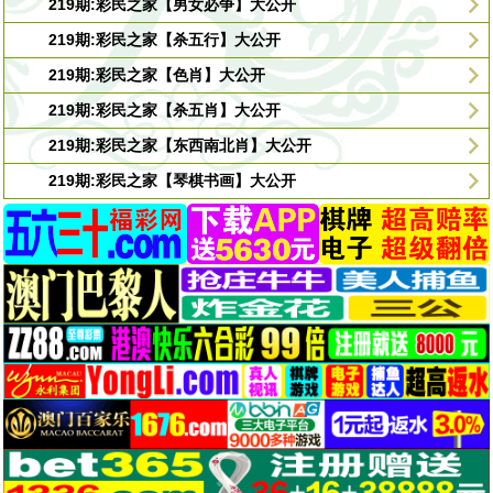
219期:彩民之家【男女必争】大公开
219期:彩民之家【杀五行】大公开
219期:彩民之家【色肖】大公开
219期:彩民之家【杀五肖】大公开
219期:彩民之家【东西南北肖】大公开
219期:彩民之家【琴棋书画】大公开