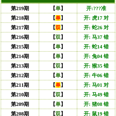
第219期
【
单
】
开:???准
第218期
【
单
】
开: 虎17 对
第217期
【
双
】
开: 蛇26 对
第216期
【
双
】
开: 马37 错
第215期
【
单
】
开: 蛇14 错
第214期
【
单
】
开: 兔04 错
第213期
【
双
】
开: 猴35 错
第212期
【
单
】
开: 牛06 错
第211期
【
单
】
开: 马01 对
第210期
【
双
】
开: 马49 错
第209期
【
单
】
开: 猪08 错
第208期
【
双
】
开: 鼠19 错