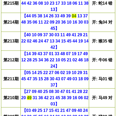
第215期
44 42 36 08 10 23 17 33 18 06 11 38
开: 蛇14 错
13
】
【
44 05 38 14 26 33 49 39
04
13 37
第214期
48 35 06 11 22 09 20 36 10 16 30 03
开: 兔04 对
45
】
【
40 10 09 37 30 03 11 49 41 29 21
第213期
22 02 46 24 47 13 34 15 45 44 19 14
开: 猴35 错
42
】
【
14 39 43 37 01 33 48 07 19 17 49
第212期
12 28 25 34 36 22 10 05 21 02 46 18
开: 牛06 错
24
】
【
05 14 25 22 27 06 02 19 10 29 31
第211期
45 47 35 15 28 30 43 07 49 03 18 09
开: 马01 错
37
】
【
27 09 40 25 08 30 47 01 41 28 22
第210期
20
49
31 36 42 21 45 38 39 16 06 02
开: 马49 对
03
】
【
03 49 25 17 15 41 21 47 09 40 24