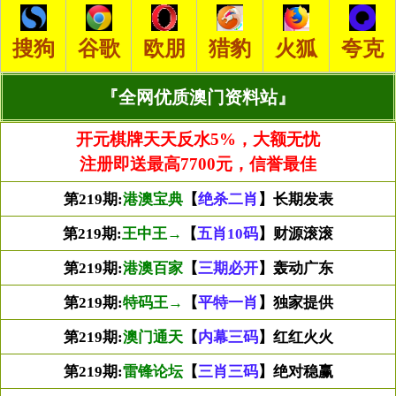
搜狗
谷歌
欧朋
猎豹
火狐
夸克
『全网优质澳门资料站』
开元棋牌天天反水5%，大额无忧
注册即送最高7700元，信誉最佳
第219期:
港澳宝典
【
绝杀二肖
】长期发表
第219期:
王中王→
【
五肖10码
】财源滚滚
第219期:
港澳百家
【
三期必开
】轰动广东
第219期:
特码王→
【
平特一肖
】独家提供
第219期:
澳门通天
【
内幕三码
】红红火火
第219期:
雷锋论坛
【
三肖三码
】绝对稳赢