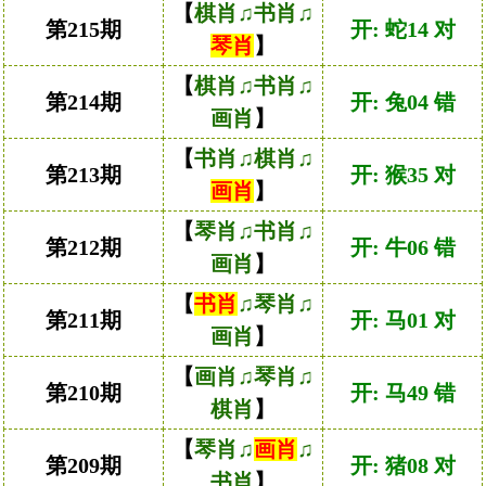
【
棋肖♫书肖♫
第215期
开: 蛇14 对
琴肖
】
【
棋肖♫书肖♫
第214期
开: 兔04 错
画肖
】
【
书肖♫棋肖♫
第213期
开: 猴35 对
画肖
】
【
琴肖♫书肖♫
第212期
开: 牛06 错
画肖
】
【
书肖
♫琴肖♫
第211期
开: 马01 对
画肖
】
【
画肖♫琴肖♫
第210期
开: 马49 错
棋肖
】
【
琴肖♫
画肖
♫
第209期
开: 猪08 对
书肖
】